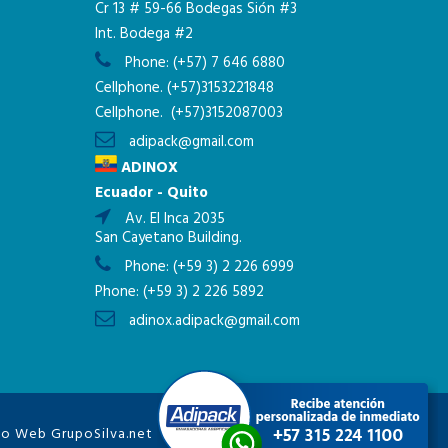
Cr 13 # 59-66 Bodegas Sión #3
Int. Bodega #2
Phone:
(+57) 7 646 6880
Cellphone.
(+57)3153221848
Cellphone.
(+57)3152087003
adipack@gmail.com
ADINOX
Ecuador - Quito
Av. El Inca 2035
San Cayetano Building.
Phone:
(+59 3) 2 226 6999
Phone:
(+59 3) 2 226 5892
adinox.adipack@gmail.com
eño Web
GrupoSilva.net