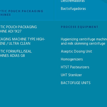
Descremadoras
Bactofugadoras
PTIC POUCH PACKAGING
HINES
TIC POUCH PACKAGING
PROCESS EQUIPMENT
INE ADI 1X27
AGING MACHINE TYPE HIGH-
Hygienizing centrifuge machi
ENE / ULTRA CLEAN
and milk skimming centrifuge
TIC FORM/FILL/SEAL
Aseptic Dosing Unit
INES ADIAS G8
Homogenizers
HTST Pasteurizers
UHT Sterilizer
BACTOFUGE UNITS