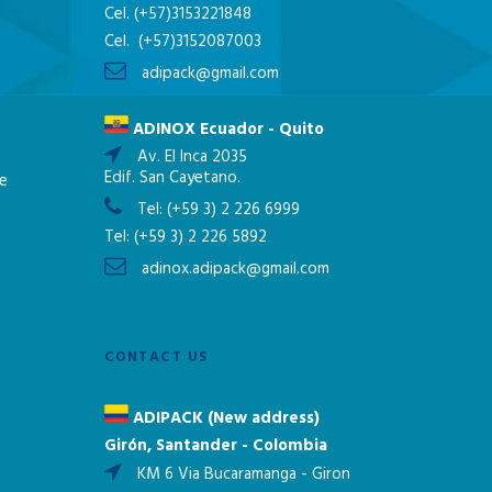
Cel.
(+57)3153221848
Cel.
(+57)3152087003
adipack@gmail.com
ADINOX Ecuador - Quito
Av. El Inca 2035
Edif. San Cayetano.
ne
Tel:
(+59 3) 2 226 6999
Tel:
(+59 3) 2 226 5892
adinox.adipack@gmail.com
CONTACT US
ADIPACK (New address)
Girón, Santander - Colombia
KM 6 Via Bucaramanga - Giron