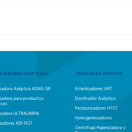
ASADORAS ASÉPTICAS
EQUIPOS DE PROCESO
sadora Aséptica ADIAS G8
Esterilizadores UHT
sadora para productos
Dosificador Aséptico
osos
Pasteurizadores HTST
sadora ULTRALIMPIA
Homogeneizadores
sadoras ADI 1X27
Centrífuga Higienizadora y