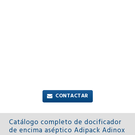
Pantalla Táctil HMI controlando las fases de Lavado,
Esterilización y Producción, además realiza las
Comprobaciones de la integridad del Filtro con la
supervisión constante de todas sus variables como:
niveles, flujo, presión de filtro y barrera de vapor en el fin
de línea en la fase de producción, también controla la
entrada de vapor para evitar que el filtro colapse por las
altas temperaturas en la fase de esterilización, también
verifica la presión de manera redundante para evitar la
ruptura del filtro aséptico para el ingrediente.
CONTACTAR
Catálogo completo de docificador
de encima aséptico Adipack Adinox