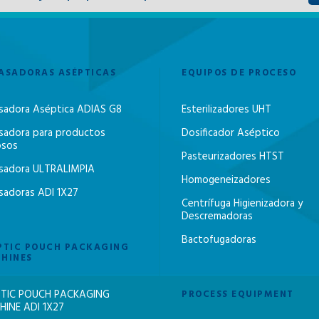
ASADORAS ASÉPTICAS
EQUIPOS DE PROCESO
sadora Aséptica ADIAS G8
Esterilizadores UHT
sadora para productos
Dosificador Aséptico
osos
Pasteurizadores HTST
sadora ULTRALIMPIA
Homogeneizadores
sadoras ADI 1X27
Centrífuga Higienizadora y
Descremadoras
Bactofugadoras
PTIC POUCH PACKAGING
HINES
TIC POUCH PACKAGING
PROCESS EQUIPMENT
INE ADI 1X27