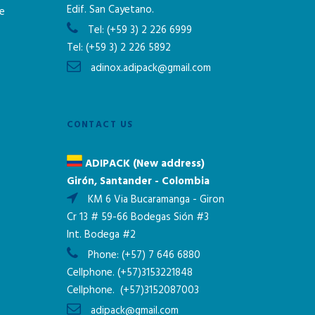
Edif. San Cayetano.
ne
Tel:
(+59 3) 2 226 6999
Tel:
(+59 3) 2 226 5892
adinox.adipack@gmail.com
CONTACT US
ADIPACK (New address)
Girón, Santander - Colombia
KM 6 Via Bucaramanga - Giron
Cr 13 # 59-66 Bodegas Sión #3
Int. Bodega #2
Phone:
(+57) 7 646 6880
Cellphone.
(+57)3153221848
Cellphone.
(+57)3152087003
adipack@gmail.com