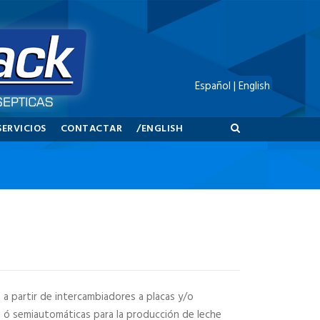
Español
|
English
SERVICIOS
CONTACTAR
/ENGLISH
a partir de intercambiadores a placas y/o
ó semiautomáticas para la producción de leche