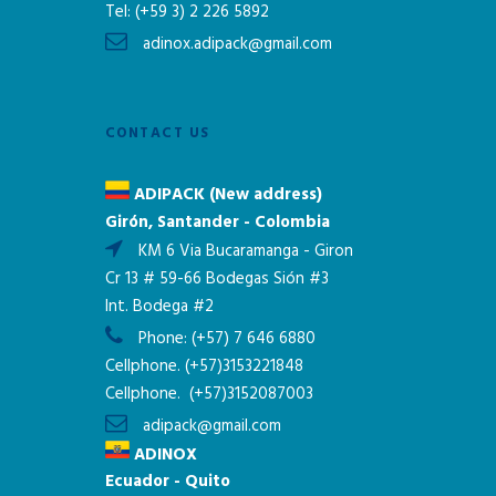
Tel:
(+59 3) 2 226 5892
adinox.adipack@gmail.com
CONTACT US
ADIPACK (New address)
Girón, Santander - Colombia
KM 6 Via Bucaramanga - Giron
Cr 13 # 59-66 Bodegas Sión #3
Int. Bodega #2
Phone:
(+57) 7 646 6880
Cellphone.
(+57)3153221848
Cellphone.
(+57)3152087003
adipack@gmail.com
ADINOX
Ecuador - Quito