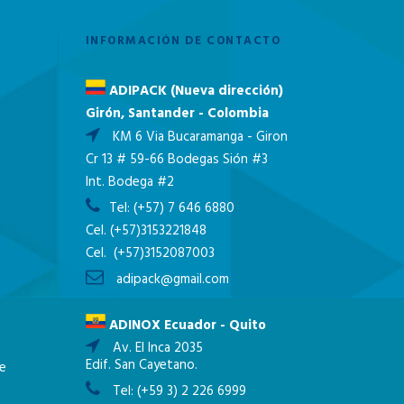
INFORMACIÓN DE CONTACTO
ADIPACK (Nueva dirección)
Girón, Santander - Colombia
KM 6 Via Bucaramanga - Giron
Cr 13 # 59-66 Bodegas Sión #3
Int. Bodega #2
Tel:
(+57) 7 646 6880
Cel.
(+57)3153221848
Cel.
(+57)3152087003
adipack@gmail.com
ADINOX Ecuador - Quito
Av. El Inca 2035
Edif. San Cayetano.
ne
Tel:
(+59 3) 2 226 6999