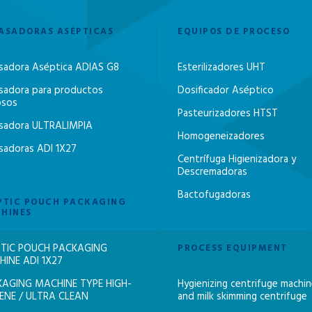
ASADORAS ASÉPTICAS
EQUIPOS DE PROCESO
sadora Aséptica ADIAS G8
Esterilizadores UHT
sadora para productos
Dosificador Aséptico
osos
Pasteurizadores HTST
sadora ULTRALIMPIA
Homogeneizadores
sadoras ADI 1X27
Centrífuga Higienizadora y
Descremadoras
Bactofugadoras
PTIC POUCH PACKAGING
HINES
TIC POUCH PACKAGING
PROCESS EQUIPMENT
INE ADI 1X27
AGING MACHINE TYPE HIGH-
Hygienizing centrifuge machi
ENE / ULTRA CLEAN
and milk skimming centrifuge