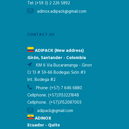
Tel:
(+59 3) 2 226 5892
adinox.adipack@gmail.com
CONTACT US
ADIPACK (New address)
Girón, Santander - Colombia
KM 6 Via Bucaramanga - Giron
Cr 13 # 59-66 Bodegas Sión #3
Int. Bodega #2
Phone:
(+57) 7 646 6880
Cellphone.
(+57)3153221848
Cellphone.
(+57)3152087003
adipack@gmail.com
ADINOX
Ecuador - Quito