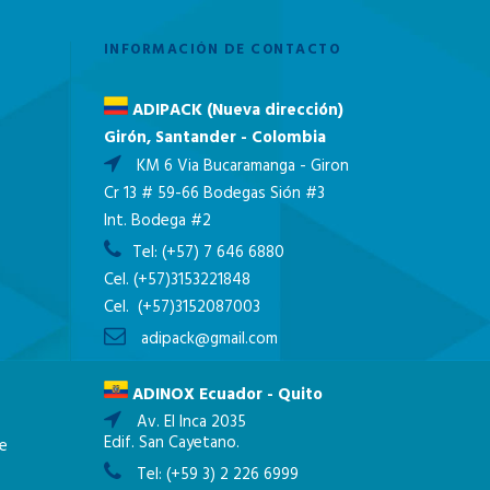
INFORMACIÓN DE CONTACTO
ADIPACK (Nueva dirección)
Girón, Santander - Colombia
KM 6 Via Bucaramanga - Giron
Cr 13 # 59-66 Bodegas Sión #3
Int. Bodega #2
Tel:
(+57) 7 646 6880
Cel.
(+57)3153221848
Cel.
(+57)3152087003
adipack@gmail.com
ADINOX Ecuador - Quito
Av. El Inca 2035
Edif. San Cayetano.
ne
Tel:
(+59 3) 2 226 6999