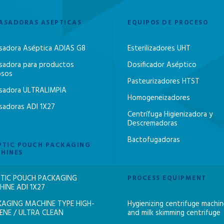
ASADORAS ASÉPTICAS
EQUIPOS DE PROCESO
sadora Aséptica ADIAS G8
Esterilizadores UHT
sadora para productos
Dosificador Aséptico
osos
Pasteurizadores HTST
sadora ULTRALIMPIA
Homogeneizadores
sadoras ADI 1X27
Centrífuga Higienizadora y
Descremadoras
Bactofugadoras
PTIC POUCH PACKAGING
HINES
TIC POUCH PACKAGING
PROCESS EQUIPMENT
INE ADI 1X27
AGING MACHINE TYPE HIGH-
Hygienizing centrifuge machi
ENE / ULTRA CLEAN
and milk skimming centrifuge