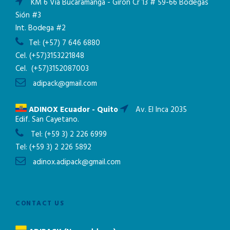
KM 6 Via Bucaramanga - Giron Cr 13 # 59-66 Bodegas
Sión #3
Int. Bodega #2
Tel:
(+57) 7 646 6880
Cel.
(+57)3153221848
Cel.
(+57)3152087003
adipack@gmail.com
ADINOX Ecuador - Quito
Av. El Inca 2035
Edif. San Cayetano.
Tel:
(+59 3) 2 226 6999
Tel:
(+59 3) 2 226 5892
adinox.adipack@gmail.com
CONTACT US