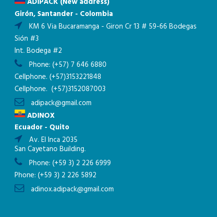
ADIPACK (New address)
Girón, Santander - Colombia
KM 6 Via Bucaramanga - Giron Cr 13 # 59-66 Bodegas
Sión #3
Int. Bodega #2
Phone:
(+57) 7 646 6880
Cellphone.
(+57)3153221848
Cellphone.
(+57)3152087003
adipack@gmail.com
ADINOX
Ecuador - Quito
Av. El Inca 2035
San Cayetano Building.
Phone:
(+59 3) 2 226 6999
Phone:
(+59 3) 2 226 5892
adinox.adipack@gmail.com