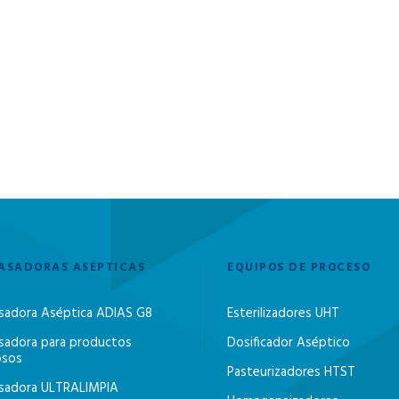
ASADORAS ASÉPTICAS
EQUIPOS DE PROCESO
sadora Aséptica ADIAS G8
Esterilizadores UHT
sadora para productos
Dosificador Aséptico
osos
Pasteurizadores HTST
sadora ULTRALIMPIA