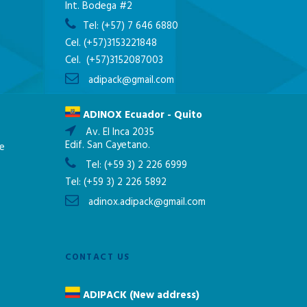
Int. Bodega #2
Tel:
(+57) 7 646 6880
Cel.
(+57)3153221848
Cel.
(+57)3152087003
adipack@gmail.com
ADINOX Ecuador - Quito
Av. El Inca 2035
Edif. San Cayetano.
ne
Tel:
(+59 3) 2 226 6999
Tel:
(+59 3) 2 226 5892
adinox.adipack@gmail.com
CONTACT US
ADIPACK (New address)