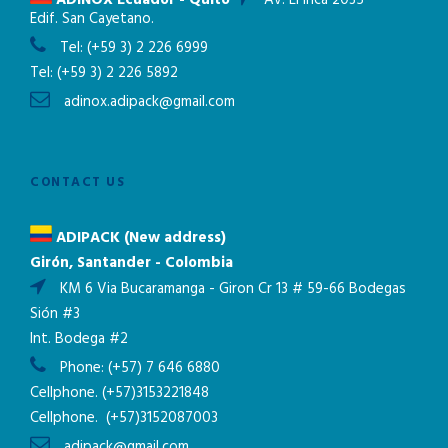
ADINOX Ecuador - Quito
Av. El Inca 2035
Edif. San Cayetano.
Tel:
(+59 3) 2 226 6999
Tel:
(+59 3) 2 226 5892
adinox.adipack@gmail.com
CONTACT US
ADIPACK (New address)
Girón, Santander - Colombia
KM 6 Via Bucaramanga - Giron Cr 13 # 59-66 Bodegas
Sión #3
Int. Bodega #2
Phone:
(+57) 7 646 6880
Cellphone.
(+57)3153221848
Cellphone.
(+57)3152087003
adipack@gmail.com