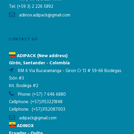
Tel:
(+59 3) 2 226 5892
adinox.adipack@gmail.com
CONTACT US
ADIPACK (New address)
Girón, Santander - Colombia
KM 6 Via Bucaramanga - Giron Cr 13 # 59-66 Bodegas
Sión #3
Int. Bodega #2
Phone:
(+57) 7 646 6880
Cellphone.
(+57)3153221848
Cellphone.
(+57)3152087003
adipack@gmail.com
ADINOX
Ecuador - Quito