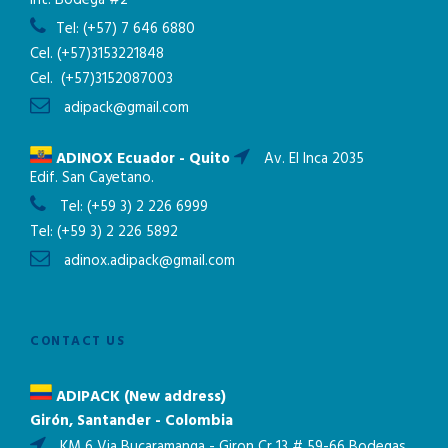
Tel:
(+57) 7 646 6880
Cel.
(+57)3153221848
Cel.
(+57)3152087003
adipack@gmail.com
ADINOX Ecuador - Quito
Av. El Inca 2035
Edif. San Cayetano.
Tel:
(+59 3) 2 226 6999
Tel:
(+59 3) 2 226 5892
adinox.adipack@gmail.com
CONTACT US
ADIPACK (New address)
Girón, Santander - Colombia
KM 6 Via Bucaramanga - Giron Cr 13 # 59-66 Bodegas