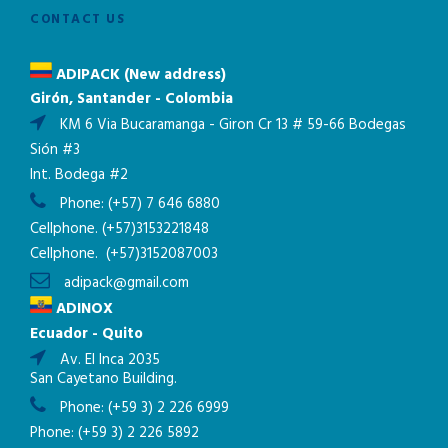
CONTACT US
ADIPACK (New address)
Girón, Santander - Colombia
KM 6 Via Bucaramanga - Giron Cr 13 # 59-66 Bodegas
Sión #3
Int. Bodega #2
Phone:
(+57) 7 646 6880
Cellphone.
(+57)3153221848
Cellphone.
(+57)3152087003
adipack@gmail.com
ADINOX
Ecuador - Quito
Av. El Inca 2035
San Cayetano Building.
Phone:
(+59 3) 2 226 6999
Phone:
(+59 3) 2 226 5892