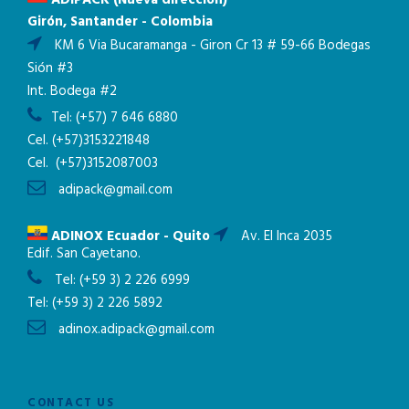
Girón, Santander - Colombia
KM 6 Via Bucaramanga - Giron Cr 13 # 59-66 Bodegas
Sión #3
Int. Bodega #2
Tel:
(+57) 7 646 6880
Cel.
(+57)3153221848
Cel.
(+57)3152087003
adipack@gmail.com
ADINOX Ecuador - Quito
Av. El Inca 2035
Edif. San Cayetano.
Tel:
(+59 3) 2 226 6999
Tel:
(+59 3) 2 226 5892
adinox.adipack@gmail.com
CONTACT US