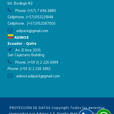
Int. Bodega #2
Phone:
(+57) 7 646 6880
Cellphone.
(+57)3153221848
Cellphone.
(+57)3152087003
adipack@gmail.com
ADINOX
Ecuador - Quito
Av. El Inca 2035
San Cayetano Building.
Phone:
(+59 3) 2 226 6999
Phone:
(+59 3) 2 226 5892
adinox.adipack@gmail.com
PROTECCIÓN DE DATOS
Copyright Todos los derechos
reservados por Adinox S.A. Diseño Web
GrupoSilva.net