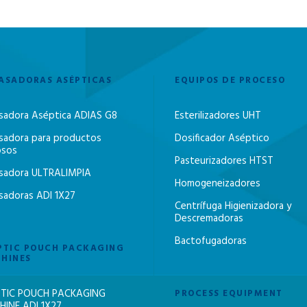
ASADORAS ASÉPTICAS
EQUIPOS DE PROCESO
sadora Aséptica ADIAS G8
Esterilizadores UHT
sadora para productos
Dosificador Aséptico
osos
Pasteurizadores HTST
sadora ULTRALIMPIA
Homogeneizadores
sadoras ADI 1X27
Centrífuga Higienizadora y
Descremadoras
Bactofugadoras
PTIC POUCH PACKAGING
HINES
TIC POUCH PACKAGING
PROCESS EQUIPMENT
INE ADI 1X27