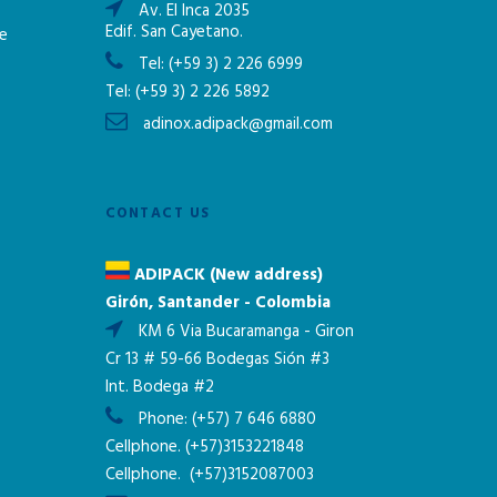
Av. El Inca 2035
Edif. San Cayetano.
ne
Tel:
(+59 3) 2 226 6999
Tel:
(+59 3) 2 226 5892
adinox.adipack@gmail.com
CONTACT US
ADIPACK (New address)
Girón, Santander - Colombia
KM 6 Via Bucaramanga - Giron
Cr 13 # 59-66 Bodegas Sión #3
Int. Bodega #2
Phone:
(+57) 7 646 6880
Cellphone.
(+57)3153221848
Cellphone.
(+57)3152087003