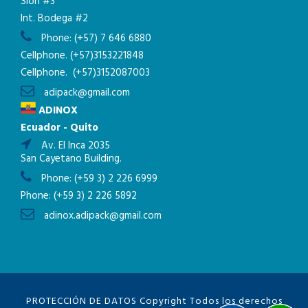
Sión #3
Int. Bodega #2
Phone:
(+57) 7 646 6880
Cellphone.
(+57)3153221848
Cellphone.
(+57)3152087003
adipack@gmail.com
ADINOX
Ecuador - Quito
Av. El Inca 2035
San Cayetano Building.
Phone:
(+59 3) 2 226 6999
Phone:
(+59 3) 2 226 5892
adinox.adipack@gmail.com
PROTECCIÓN DE DATOS
Copyright Todos los derechos