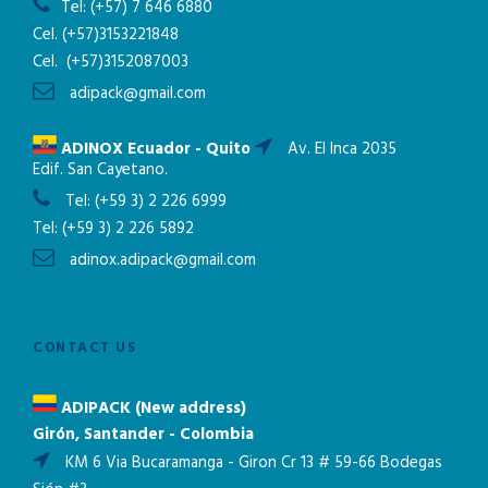
Tel:
(+57) 7 646 6880
Cel.
(+57)3153221848
Cel.
(+57)3152087003
adipack@gmail.com
ADINOX Ecuador - Quito
Av. El Inca 2035
Edif. San Cayetano.
Tel:
(+59 3) 2 226 6999
Tel:
(+59 3) 2 226 5892
adinox.adipack@gmail.com
CONTACT US
ADIPACK (New address)
Girón, Santander - Colombia
KM 6 Via Bucaramanga - Giron Cr 13 # 59-66 Bodegas